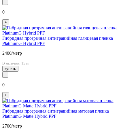
-
0
+
Гибридная прозрачная антигравийная глянцевая пленка
PlatinumG Hybrid PPF
2400
/метр
В наличии: 15 м
купить
-
0
+
Гибридная прозрачная антигравийная матовая пленка
PlatinumG Matte Hybrid PPF
2700
/метр