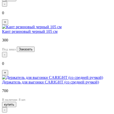
-
0
+
Кант резиновый черный 105 см
300
Под заказ
Заказать
-
0
+
Держатель для выгонки CARIGHT (со средней ручкой)
700
В наличии: 8 шт.
купить
-