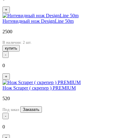
+
Нитевидный нож DesignLine 50m
2500
В наличии: 2 шт.
купить
-
0
+
Нож Scraper ( cкрепер ) PREMIUM
520
Под заказ
Заказать
-
0
+