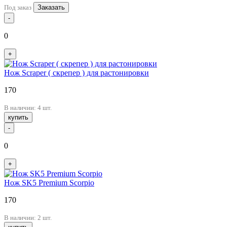
Под заказ
Заказать
-
0
+
Нож Scraper ( скрепер ) для растонировки
170
В наличии: 4 шт.
купить
-
0
+
Нож SK5 Premium Scorpio
170
В наличии: 2 шт.