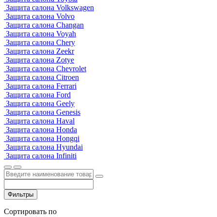
Защита салона Volkswagen
Защита салона Volvo
Защита салона Changan
Защита салона Voyah
Защита салона Chery
Защита салона Zeekr
Защита салона Zotye
Защита салона Chevrolet
Защита салона Citroen
Защита салона Ferrari
Защита салона Ford
Защита салона Geely
Защита салона Genesis
Защита салона Haval
Защита салона Honda
Защита салона Hongqi
Защита салона Hyundai
Защита салона Infiniti
Фильтры
Сортировать по