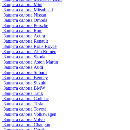
Защита салона Mini
Защита салона Mitsubishi
Защита салона Nissan
Защита салона Omoda
Защита салона Porsche
Защита салона Ram
Защита салона Acura
Защита салона Renault
Защита салона Rolls-Royce
Защита салона Alfa Romeo
Защита салона Skoda
Защита салона Aston Martin
Защита салона Audi
Защита салона Subaru
Защита салона Bentley
Защита салона Suzuki
Защита салона BMW
Защита салона Tank
Защита салона Cadillac
Защита салона Tesla
Защита салона Toyota
Защита салона Volkswagen
Защита салона Volvo
Защита салона Changan
Защита салона Voyah