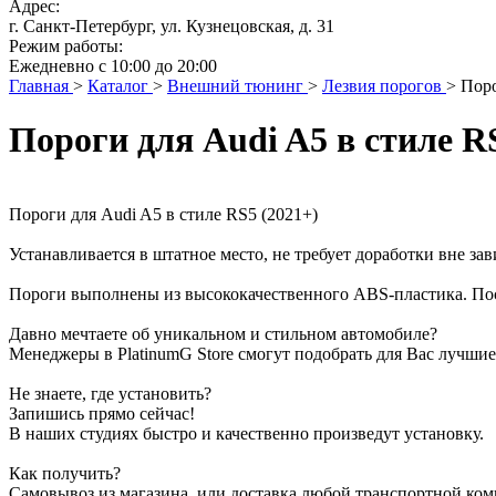
Адрес:
г. Санкт-Петербург, ул. Кузнецовская, д. 31
Режим работы:
Ежедневно с 10:00 до 20:00
Главная
>
Каталог
>
Внешний тюнинг
>
Лезвия порогов
>
Поро
Пороги для Audi A5 в стиле R
Пороги для Audi A5 в стиле RS5 (2021+)
Устанавливается в штатное место, не требует доработки вне за
Пороги выполнены из высококачественного ABS-пластика. Поста
Давно мечтаете об уникальном и стильном автомобиле?
Менеджеры в PlatinumG Store смогут подобрать для Вас лучшие
Не знаете, где установить?
Запишись прямо сейчас!
В наших студиях быстро и качественно произведут установку.
Как получить?
Самовывоз из магазина, или доставка любой транспортной ком